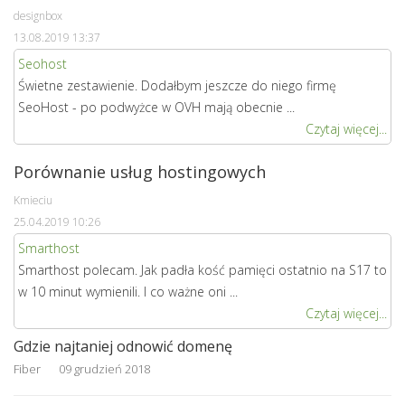
designbox
13.08.2019 13:37
Seohost
Świetne zestawienie. Dodałbym jeszcze do niego firmę
SeoHost - po podwyżce w OVH mają obecnie ...
Czytaj więcej...
Porównanie usług hostingowych
Kmieciu
25.04.2019 10:26
Smarthost
Smarthost polecam. Jak padła kość pamięci ostatnio na S17 to
w 10 minut wymienili. I co ważne oni ...
Czytaj więcej...
Gdzie najtaniej odnowić domenę
Fiber
09 grudzień 2018