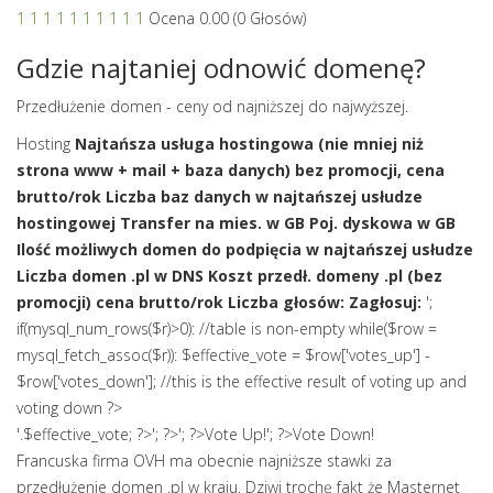
1
1
1
1
1
1
1
1
1
1
Ocena 0.00 (0 Głosów)
Gdzie najtaniej odnowić domenę?
Przedłużenie domen - ceny od najniższej do najwyższej.
Hosting
Najtańsza usługa hostingowa (nie mniej niż
strona www + mail + baza danych) bez promocji, cena
brutto/rok
Liczba baz danych w najtańszej usłudze
hostingowej
Transfer na mies. w GB
Poj. dyskowa w GB
Ilość możliwych domen do podpięcia w najtańszej usłudze
Liczba domen .pl w DNS
Koszt przedł. domeny .pl (bez
promocji) cena brutto/rok
Liczba głosów:
Zagłosuj:
';
if(mysql_num_rows($r)>0): //table is non-empty while($row =
mysql_fetch_assoc($r)): $effective_vote = $row['votes_up'] -
$row['votes_down']; //this is the effective result of voting up and
voting down ?>
'.$effective_vote; ?>
'; ?>
'; ?>Vote Up!
'; ?>Vote Down!
Francuska firma OVH ma obecnie najniższe stawki za
przedłużenie domen .pl w kraju. Dziwi trochę fakt że Masternet