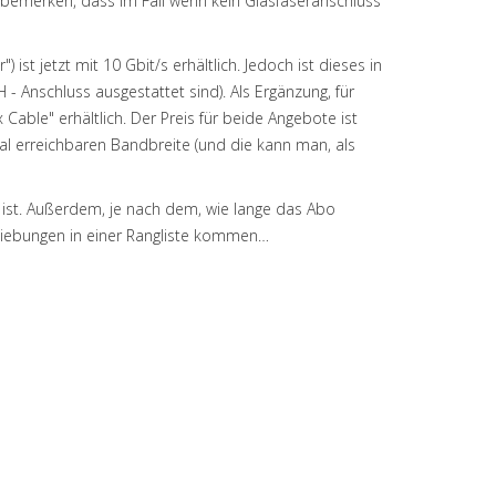
i bemerken, dass im Fall wenn kein Glasfaseranschluss
ist jetzt mit 10 Gbit/s erhältlich. Jedoch ist dieses in
- Anschluss ausgestattet sind). Als Ergänzung, für
able" erhältlich. Der Preis für beide Angebote ist
mal erreichbaren Bandbreite (und die kann man, als
ch ist. Außerdem, je nach dem, wie lange das Abo
chiebungen in einer Rangliste kommen…