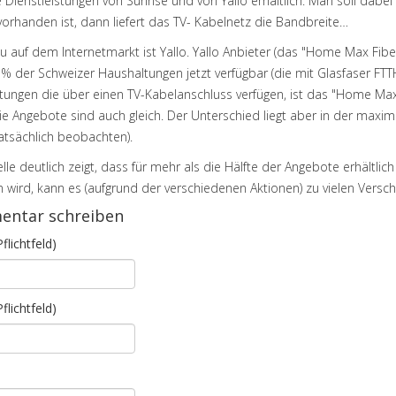
 Dienstleistungen von Sunrise und von Yallo erhältlich. Man soll dabe
orhanden ist, dann liefert das TV- Kabelnetz die Bandbreite…
 auf dem Internetmarkt ist Yallo. Yallo Anbieter (das "Home Max Fiber") 
% der Schweizer Haushaltungen jetzt verfügbar (die mit Glasfaser FTTH 
ungen die über einen TV-Kabelanschluss verfügen, ist das "Home Max C
die Angebote sind auch gleich. Der Unterschied liegt aber in der maxi
atsächlich beobachten).
lle deutlich zeigt, dass für mehr als die Hälfte der Angebote erhältli
 wird, kann es (aufgrund der verschiedenen Aktionen) zu vielen Vers
ntar schreiben
lichtfeld)
flichtfeld)