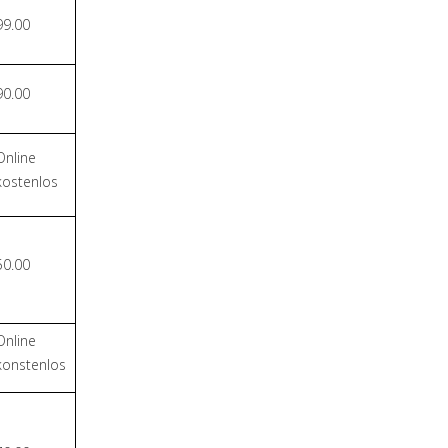
99.00
90.00
Online
kostenlos
50.00
Online
konstenlos