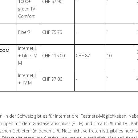
1000+
CHF 67.90
-
1
green TV
Comfort
Fiber7
CHF 75.75
-
1
Internet L
.COM
+ blue TV
CHF 115.00
CHF 87
10
M
Internet L
CHF 97.00
-
1
+ TV M
n, in der Schweiz gibt es für Internet drei Festnetz-Möglichkeiten. 
ungen mit dem Glasfaseranschluss (FTTH) und circa 65 % mit TV - Kab
schen Gebieten (in denen UPC Netz nicht vertreten ist), gibt es noch 