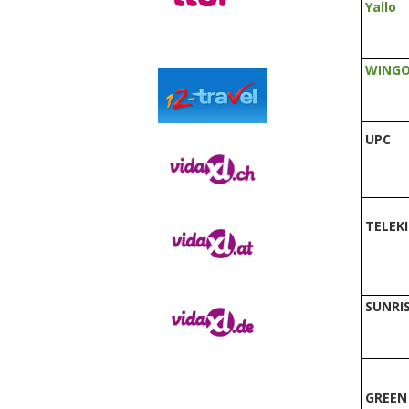
Yallo
WING
UPC
TELEK
SUNRI
GREEN