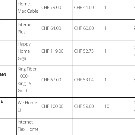
Home
CHF 79.00
CHF 44.00
1
Max Cable
O
Internet
CHF 64.00
CHF 60.00
1
Plus
Happy
Home
CHF 119.00
CHF 52.75
1
Giga
King Fiber
ING
1000+
CHF 67.00
CHF 53.04
1
King TV
Gold
SE
We Home
CHF 100.00
CHF 59.00
10
Lt
Internet
Flex Home