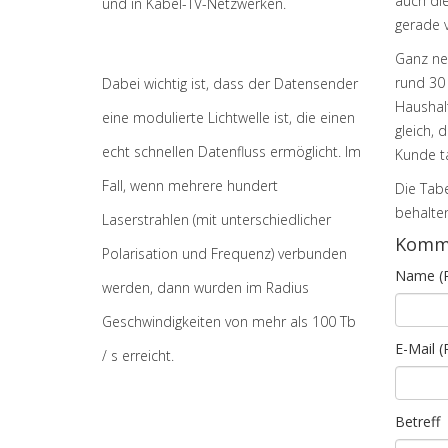
auch die
und in Kabel-TV-Netzwerken.
gerade v
Ganz neu
rund 30 
Dabei wichtig ist, dass der Datensender
Haushalt
eine modulierte Lichtwelle ist, die einen
gleich, 
echt schnellen Datenfluss ermöglicht. Im
Kunde t
Fall, wenn mehrere hundert
Die Tabe
behalten
Laserstrahlen (mit unterschiedlicher
Komme
Polarisation und Frequenz) verbunden
Name (Pf
werden, dann wurden im Radius
Geschwindigkeiten von mehr als 100 Tb
E-Mail (P
/ s erreicht.
Betreff