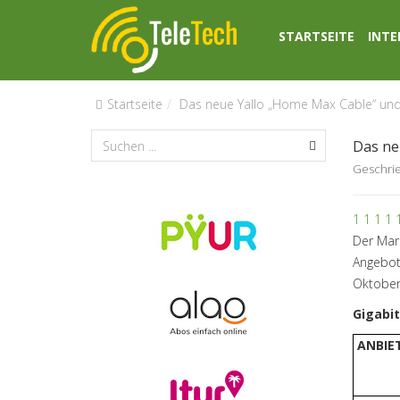
STARTSEITE
INTE
Startseite
Das neue Yallo „Home Max Cable“ und 
Das ne
Geschri
1
1
1
1
Der Mark
Angebot
Oktober
Gigabit
ANBIE