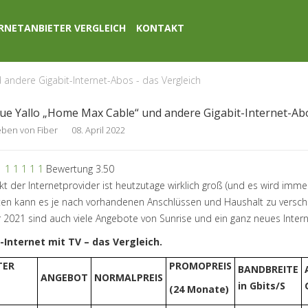
RNETANBIETER VERGLEICH
KONTAKT
andere Gigabit-Internet-Abos - das Vergleich
ue Yallo „Home Max Cable“ und andere Gigabit-Internet-Abo
eben von
Fiber
08. April 2022
1
1
1
1
1
1
Bewertung 3.50
t der Internetprovider ist heutzutage wirklich groß (und es wird immer
en kann es je nach vorhandenen Anschlüssen und Haushalt zu versc
 2021 sind auch viele Angebote von Sunrise und ein ganz neues Inter
-Internet mit TV – das Vergleich.
TER
PROMOPREIS
BANDBREITE
ANGEBOT
NORMALPREIS
in Gbits/S
(24 Monate)